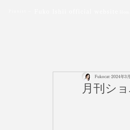
Fuko Ishii official website
Pianist ─
Hom
Fukocat
2024年3
月刊ショ