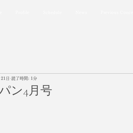
e
Profile
Schedule
News
Previous Conce
月21日
読了時間: 1分
パン4月号