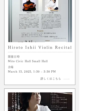
Hiroto Ishii Violin Recital
開催日時
Mito Civic Hall Small Hall
​会場
March 15, 2025, 1:30 – 3:30 PM
詳しくはこちら