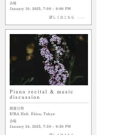
​会場
January 10, 2025, 7:00 – 9:00 PM
詳しくはこちら
Piano recital & music
discussion
開催日時
KIRA Hall, Ebisu, Tokyo
​会場
January 24, 2025, 7:30 – 9:30 PM