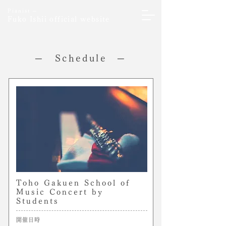
Pianist ─
Fuko Ishii official website
─ Schedule ─
Toho Gakuen School of
Music Concert by
Students
開催日時