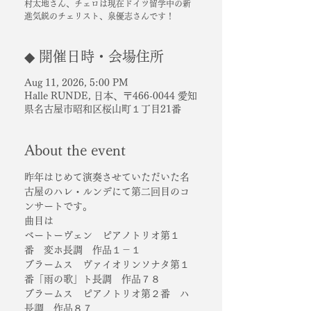
村太地さん、チェロは現在ドイツ留学中の新
進気鋭のチェリスト、泉優志さんです！
◆ 開催日時・会場住所
Aug 11, 2026, 5:00 PM
Halle RUNDE, 日本、〒466-0044 愛知
県名古屋市昭和区桜山町１丁目21番
About the event
昨年はじめて演奏させていただいた名
古屋のハレ・ルンデにて第二回目のコ
ンサートです。
曲目は
ベートーヴェン　ピアノトリオ第１
番　変ホ長調　作品１－１
ブラームス　ヴァイオリンソナタ第１
番「雨の歌」ト長調　作品７８
ブラームス　ピアノトリオ第２番　ハ
長調　作品８７　