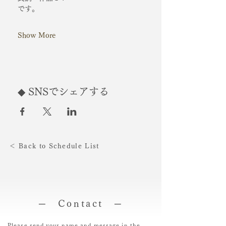
です。
Show More
◆ SNSでシェアする
＜ Back to Schedule List
─ Contact ─
Please send your name and message in the