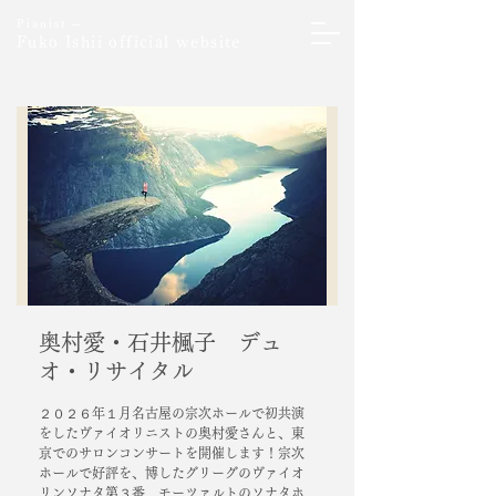
Pianist ─
Fuko Ishii official website
奥村愛・石井楓子 デュ
オ・リサイタル
２０２６年１月名古屋の宗次ホールで初共演
をしたヴァイオリニストの奥村愛さんと、東
京でのサロンコンサートを開催します！宗次
ホールで好評を、博したグリーグのヴァイオ
リンソナタ第３番、モーツァルトのソナタホ