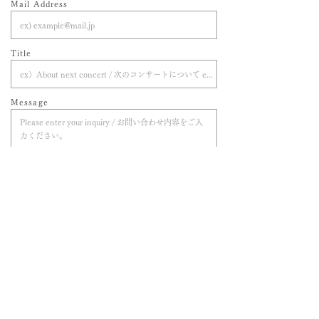
Mail Address
Title
Message
This site will not use personal information
collected from customers for any purpose other
than responding to inquiries. All information
entered will be encrypted before being
transmitted.
Please note that depending on the content of
your inquiry, it may take some time for us to
reply or we may not be able to reply.